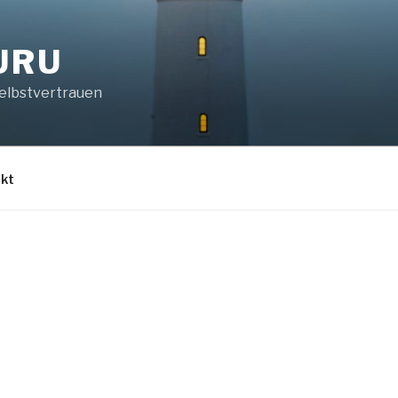
URU
Selbstvertrauen
kt