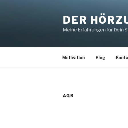
Zum
Inhalt
DER HÖRZ
springen
Meine Erfahrungen für Dein 
Motivation
Blog
Konta
AGB