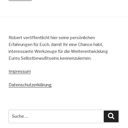
gewinnen
–
ein
Wachstumsprozeß“
Robert veröffentlicht hier seine persönlichen
Erfahrungen für Euch, damit Ihr eine Chance habt,
interessante Werkzeuge für die Weiterentwicklung
Eures Selbstbewußtseins kennenzulernen.
Impressum
Datenschutzerklärung
Suche
Suche
nach: