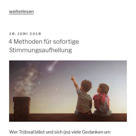
„Essentielle
weiterlesen
Schreibutensilien“
VERÖFFENTLICHT
18. JUNI 2018
AM
4 Methoden für sofortige
Stimmungsaufhellung
Wer Trübsal bläst und sich (zu) viele Gedanken um