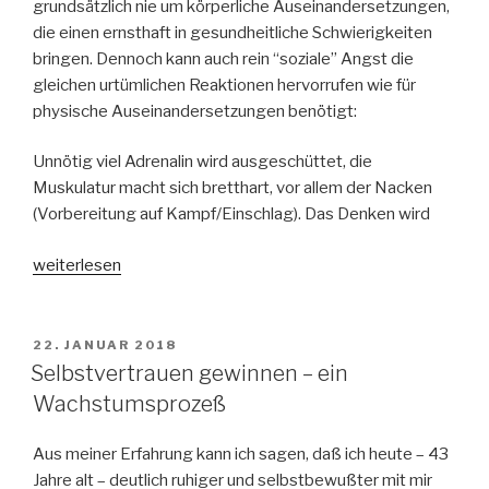
grundsätzlich nie um körperliche Auseinandersetzungen,
die einen ernsthaft in gesundheitliche Schwierigkeiten
bringen. Dennoch kann auch rein “soziale” Angst die
gleichen urtümlichen Reaktionen hervorrufen wie für
physische Auseinandersetzungen benötigt:
Unnötig viel Adrenalin wird ausgeschüttet, die
Muskulatur macht sich bretthart, vor allem der Nacken
(Vorbereitung auf Kampf/Einschlag). Das Denken wird
„Akute
weiterlesen
Angst
abstellen:
Eine
VERÖFFENTLICHT
22. JANUAR 2018
AM
unauffällige
Selbstvertrauen gewinnen – ein
Sofort-
Wachstumsprozeß
Prozedur“
Aus meiner Erfahrung kann ich sagen, daß ich heute – 43
Jahre alt – deutlich ruhiger und selbstbewußter mit mir