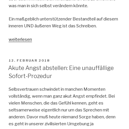
was man in sich selbst verändern könnte.
Ein maßgeblich unterstützender Bestandteil auf diesem
inneren UND äußeren Weg ist das Schreiben.
„Selbstvertrauen
weiterlesen
aufbauen
durch
Schreiben:
VERÖFFENTLICHT
12. FEBRUAR 2018
AM
Vier
Akute Angst abstellen: Eine unauffällige
Beispiele“
Sofort-Prozedur
Selbsvertrauen schwindet in manchen Momenten
vollständig, wenn man ganz akut Angst empfindet. Bei
vielen Menschen, die das Gefühl kennen, geht es
seltsamerweise eigentlich nur um das Sprechen mit
anderen. Davor muß heute niemand Sorge haben, denn
es geht in unserer zivilisierten Umgebung ja