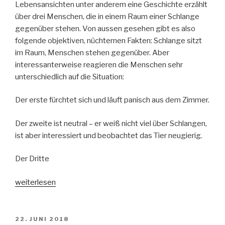
Lebensansichten unter anderem eine Geschichte erzählt
über drei Menschen, die in einem Raum einer Schlange
gegenüber stehen. Von aussen gesehen gibt es also
folgende objektiven, nüchternen Fakten: Schlange sitzt
im Raum, Menschen stehen gegenüber. Aber
interessanterweise reagieren die Menschen sehr
unterschiedlich auf die Situation:
Der erste fürchtet sich und läuft panisch aus dem Zimmer.
Der zweite ist neutral – er weiß nicht viel über Schlangen,
ist aber interessiert und beobachtet das Tier neugierig.
Der Dritte
„Selbstzweifel
weiterlesen
bekämpfen
mit
STOP!
VERÖFFENTLICHT
22. JUNI 2018