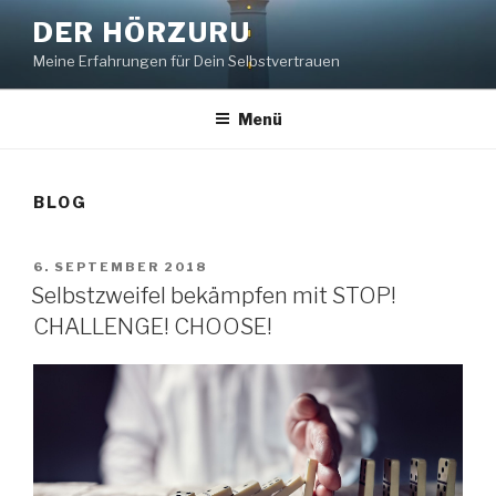
Zum
DER HÖRZURU
Inhalt
Meine Erfahrungen für Dein Selbstvertrauen
springen
Menü
BLOG
VERÖFFENTLICHT
6. SEPTEMBER 2018
AM
Selbstzweifel bekämpfen mit STOP!
CHALLENGE! CHOOSE!