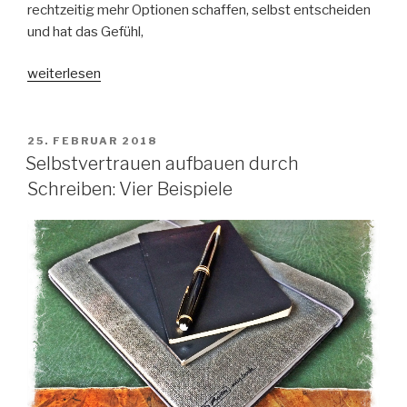
rechtzeitig mehr Optionen schaffen, selbst entscheiden
und hat das Gefühl,
„Selbstvertrauen
weiterlesen
steigern
durch
selbstbestimmtes
VERÖFFENTLICHT
25. FEBRUAR 2018
AM
Entscheiden“
Selbstvertrauen aufbauen durch
Schreiben: Vier Beispiele