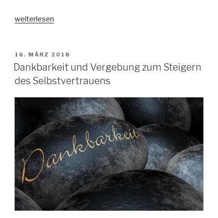
„4
weiterlesen
Methoden
für
sofortige
VERÖFFENTLICHT
16. MÄRZ 2018
AM
Stimmungsaufhellung“
Dankbarkeit und Vergebung zum Steigern
des Selbstvertrauens