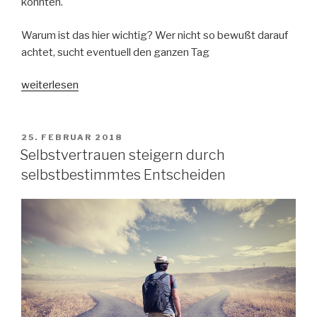
könnten.
Warum ist das hier wichtig? Wer nicht so bewußt darauf
achtet, sucht eventuell den ganzen Tag
„Dankbarkeit
weiterlesen
und
Vergebung
zum
VERÖFFENTLICHT
25. FEBRUAR 2018
AM
Steigern
Selbstvertrauen steigern durch
des
selbstbestimmtes Entscheiden
Selbstvertrauens“