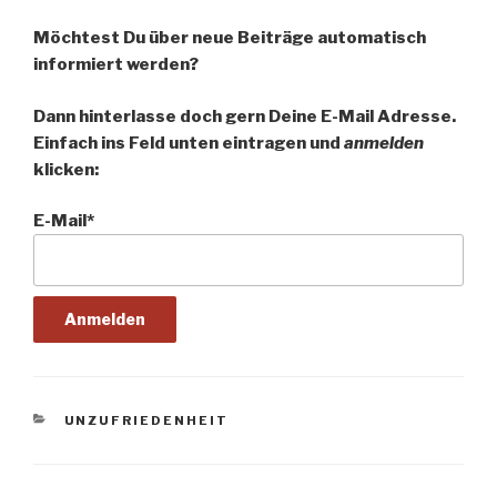
Möchtest Du über neue Beiträge automatisch
informiert werden?
Dann hinterlasse doch gern Deine E-Mail Adresse.
Einfach ins Feld unten eintragen und
anmelden
klicken:
E-Mail*
KATEGORIEN
UNZUFRIEDENHEIT