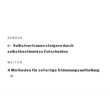
Beitrags-
Vorheriger
ZURÜCK
Navigation
Beitrag
Selbstvertrauen steigern durch
selbstbestimmtes Entscheiden
Nächster
WEITER
Beitrag
4 Methoden für sofortige Stimmungsaufhellung